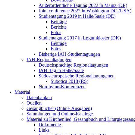
Außerordentliche Tagung 2022 in Mainz (DE)
Joint conference 2022 in Washington DC (USA)
Studientagung 2019 in Halle/Saale (DE)
Beiträge
Berichte
Fotos
Studientagung 2017 in Løgumkloster (DK)
Beiträge
Fotos
Bisherige IAH-Studientagungen
IAH-Regionaltagungen
Deutschsprachige Regionaltagungen
IAH-Tag in Halle/Saale
Südosteuropäische Regionaltagungenen
Subotica 2018 (RS)
Nordhymn-Konferenzen
Material
Datenbanken
Quellen
Gesangbücher (Online-Ausgaben)
Sammlungen und Online-Kataloge
Material zu Kirchenlied, Gesangbuch und Liturgiegesan
Dokumente
Links