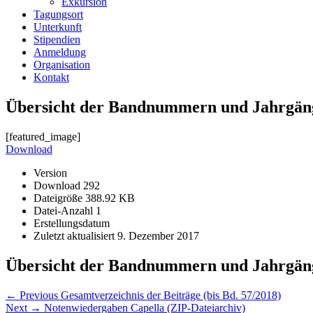
Exkursion
Tagungsort
Unterkunft
Stipendien
Anmeldung
Organisation
Kontakt
Übersicht der Bandnummern und Jahrgän
[featured_image]
Download
Version
Download
292
Dateigröße
388.92 KB
Datei-Anzahl
1
Erstellungsdatum
Zuletzt aktualisiert
9. Dezember 2017
Übersicht der Bandnummern und Jahrgän
Beitragsnavigation
Previous
← Previous
Gesamtverzeichnis der Beiträge (bis Bd. 57/2018)
Next
post:
Next →
Notenwiedergaben Capella (ZIP-Dateiarchiv)