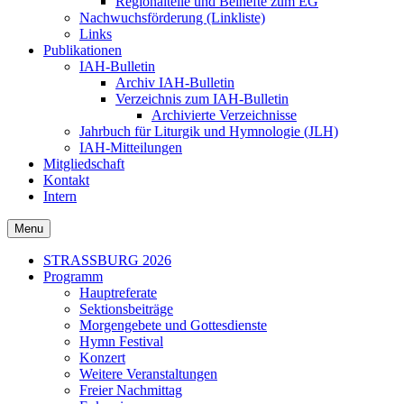
Regionalteile und Beihefte zum EG
Nachwuchsförderung (Linkliste)
Links
Publikationen
IAH-Bulletin
Archiv IAH-Bulletin
Verzeichnis zum IAH-Bulletin
Archivierte Verzeichnisse
Jahrbuch für Liturgik und Hymnologie (JLH)
IAH-Mitteilungen
Mitgliedschaft
Kontakt
Intern
Menu
Secondary
STRASSBURG 2026
Programm
menu
Hauptreferate
Sektionsbeiträge
Morgengebete und Gottesdienste
Hymn Festival
Konzert
Weitere Veranstaltungen
Freier Nachmittag