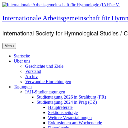
Skip
to
content
Internationale Arbeitsgemeinschaft für Hymn
International Society for Hymnological Studies / 
Menu
Primary
Startseite
Über uns
menu
Geschichte und Ziele
Vorstand
Archiv
Verwandte Einrichtungen
Tagungen
IAH-Studientagungen
Studientagung 2026 in Straßburg (FR)
Studientagung 2024 in Prag (CZ)
Hauptreferate
Sektionsbeiträge
Weitere Veranstaltungen
Exkursionen am Wochenende
Downloads