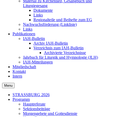
Material zu Kirchenlied, Gesangbuch und
Liturgiegesang
Dokumente
Links
Regionalteile und Beihefte zum EG
Nachwuchsförderung (Linkliste)
Links
Publikationen
IAH-Bulletin
Archiv IAH-Bulletin
Verzeichnis zum IAH-Bulletin
Archivierte Verzeichnisse
Jahrbuch für Liturgik und Hymnologie (JLH)
IAH-Mitteilungen
Mitgliedschaft
Kontakt
Intern
Menu
Secondary
STRASSBURG 2026
Programm
menu
Hauptreferate
Sektionsbeiträge
Morgengebete und Gottesdienste