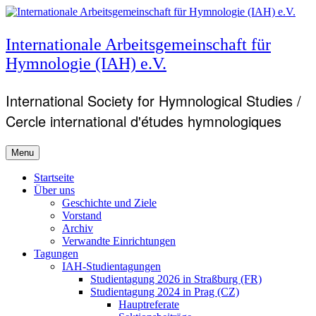
Skip
to
content
Internationale Arbeitsgemeinschaft für
Hymnologie (IAH) e.V.
International Society for Hymnological Studies /
Cercle international d'études hymnologiques
Menu
Primary
Startseite
Über uns
menu
Geschichte und Ziele
Vorstand
Archiv
Verwandte Einrichtungen
Tagungen
IAH-Studientagungen
Studientagung 2026 in Straßburg (FR)
Studientagung 2024 in Prag (CZ)
Hauptreferate