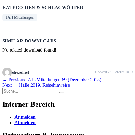
KATEGORIEN & SCHLAGWÖRTER
IAH-Mitteilungen
SIMILAR DOWNLOADS
No related download found!
elie.jolliet
Updated 28. Februar 2019
Beitragsnavigation
Previous
← Previous
IAH-Mitteilungen 69 (Dezember 2018)
Next
post:
Next →
Halle 2019, Reisehinweise
Search
post:
Search
for:
Interner Bereich
Anmelden
Abmelden