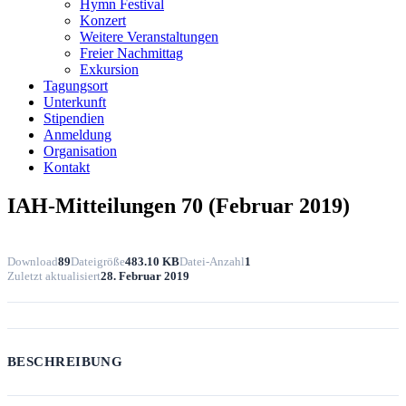
Hymn Festival
Konzert
Weitere Veranstaltungen
Freier Nachmittag
Exkursion
Tagungsort
Unterkunft
Stipendien
Anmeldung
Organisation
Kontakt
IAH-Mitteilungen 70 (Februar 2019)
Download
89
Dateigröße
483.10 KB
Datei-Anzahl
1
Zuletzt aktualisiert
28. Februar 2019
BESCHREIBUNG