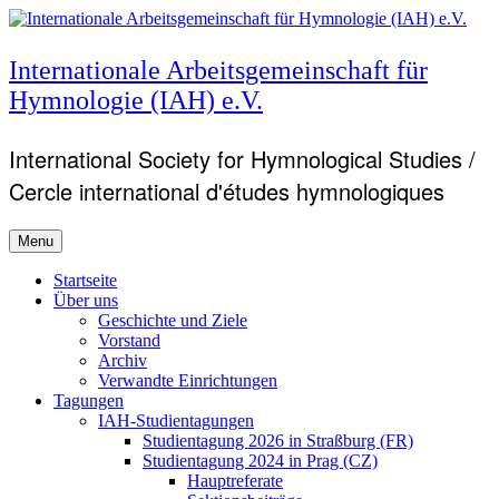
Skip
to
content
Internationale Arbeitsgemeinschaft für
Hymnologie (IAH) e.V.
International Society for Hymnological Studies /
Cercle international d'études hymnologiques
Menu
Primary
Startseite
Über uns
menu
Geschichte und Ziele
Vorstand
Archiv
Verwandte Einrichtungen
Tagungen
IAH-Studientagungen
Studientagung 2026 in Straßburg (FR)
Studientagung 2024 in Prag (CZ)
Hauptreferate