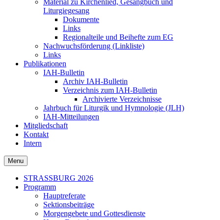
Material zu Kirchenlied, Gesangbuch und
Liturgiegesang
Dokumente
Links
Regionalteile und Beihefte zum EG
Nachwuchsförderung (Linkliste)
Links
Publikationen
IAH-Bulletin
Archiv IAH-Bulletin
Verzeichnis zum IAH-Bulletin
Archivierte Verzeichnisse
Jahrbuch für Liturgik und Hymnologie (JLH)
IAH-Mitteilungen
Mitgliedschaft
Kontakt
Intern
Menu
Secondary
STRASSBURG 2026
Programm
menu
Hauptreferate
Sektionsbeiträge
Morgengebete und Gottesdienste