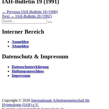
IAH-Bulletin 19 (1991)
Beitragsnavigation
Previous
← Previous
IAH-Bulletin 18 (1990)
Next
post:
Next →
IAH-Bulletin 20 (1992)
Search
post:
Search
for:
Interner Bereich
Anmelden
Abmelden
Datenschutz & Impressum
Datenschutzerklärung
Haftungsausschluss
Impressum
Email
Website
Phone
Copyright © 2026
Internationale Arbeitsgemeinschaft für
Hymnologie (IAH) e.V.