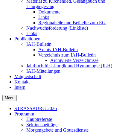
Material zu Kirchenlied, Gesangbuch und
Liturgiegesang
Dokumente
Links
Regionalteile und Beihefte zum EG
Nachwuchsförderung (Linkliste)
Links
Publikationen
IAH-Bulletin
Archiv IAH-Bulletin
Verzeichnis zum IAH-Bulletin
Archivierte Verzeichnisse
Jahrbuch für Liturgik und Hymnologie (JLH)
IAH-Mitteilungen
Mitgliedschaft
Kontakt
Intern
Menu
Secondary
STRASSBURG 2026
Programm
menu
Hauptreferate
Sektionsbeiträge
Morgengebete und Gottesdienste