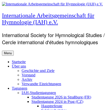
Skip
to
content
Internationale Arbeitsgemeinschaft für
Hymnologie (IAH) e.V.
International Society for Hymnological Studies /
Cercle international d'études hymnologiques
Menu
Primary
Startseite
Über uns
menu
Geschichte und Ziele
Vorstand
Archiv
Verwandte Einrichtungen
Tagungen
IAH-Studientagungen
Studientagung 2026 in Straßburg (FR)
Studientagung 2024 in Prag (CZ)
Hauptreferate