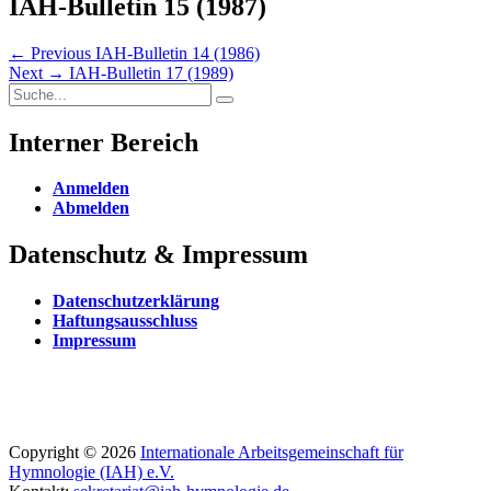
IAH-Bulletin 15 (1987)
Beitragsnavigation
Previous
← Previous
IAH-Bulletin 14 (1986)
Next
post:
Next →
IAH-Bulletin 17 (1989)
Search
post:
Search
for:
Interner Bereich
Anmelden
Abmelden
Datenschutz & Impressum
Datenschutzerklärung
Haftungsausschluss
Impressum
Email
Website
Phone
Copyright © 2026
Internationale Arbeitsgemeinschaft für
Hymnologie (IAH) e.V.