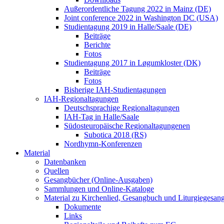
Außerordentliche Tagung 2022 in Mainz (DE)
Joint conference 2022 in Washington DC (USA)
Studientagung 2019 in Halle/Saale (DE)
Beiträge
Berichte
Fotos
Studientagung 2017 in Løgumkloster (DK)
Beiträge
Fotos
Bisherige IAH-Studientagungen
IAH-Regionaltagungen
Deutschsprachige Regionaltagungen
IAH-Tag in Halle/Saale
Südosteuropäische Regionaltagungenen
Subotica 2018 (RS)
Nordhymn-Konferenzen
Material
Datenbanken
Quellen
Gesangbücher (Online-Ausgaben)
Sammlungen und Online-Kataloge
Material zu Kirchenlied, Gesangbuch und Liturgiegesan
Dokumente
Links