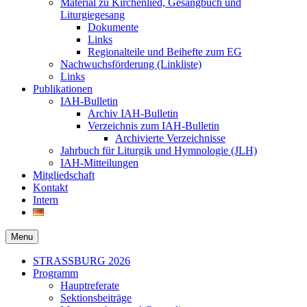
Material zu Kirchenlied, Gesangbuch und
Liturgiegesang
Dokumente
Links
Regionalteile und Beihefte zum EG
Nachwuchsförderung (Linkliste)
Links
Publikationen
IAH-Bulletin
Archiv IAH-Bulletin
Verzeichnis zum IAH-Bulletin
Archivierte Verzeichnisse
Jahrbuch für Liturgik und Hymnologie (JLH)
IAH-Mitteilungen
Mitgliedschaft
Kontakt
Intern
Menu
Secondary
STRASSBURG 2026
Programm
menu
Hauptreferate
Sektionsbeiträge