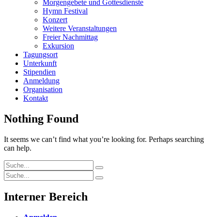
Morgengebete und Gottesdienste
Hymn Festival
Konzert
Weitere Veranstaltungen
Freier Nachmittag
Exkursion
Tagungsort
Unterkunft
Stipendien
Anmeldung
Organisation
Kontakt
Nothing Found
It seems we can’t find what you’re looking for. Perhaps searching
can help.
Search
Search
for:
Search
Search
for:
Interner Bereich