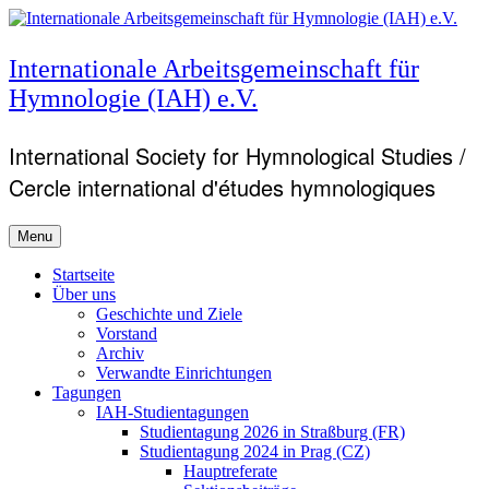
Skip
to
content
Internationale Arbeitsgemeinschaft für
Hymnologie (IAH) e.V.
International Society for Hymnological Studies /
Cercle international d'études hymnologiques
Menu
Primary
Startseite
Über uns
menu
Geschichte und Ziele
Vorstand
Archiv
Verwandte Einrichtungen
Tagungen
IAH-Studientagungen
Studientagung 2026 in Straßburg (FR)
Studientagung 2024 in Prag (CZ)
Hauptreferate