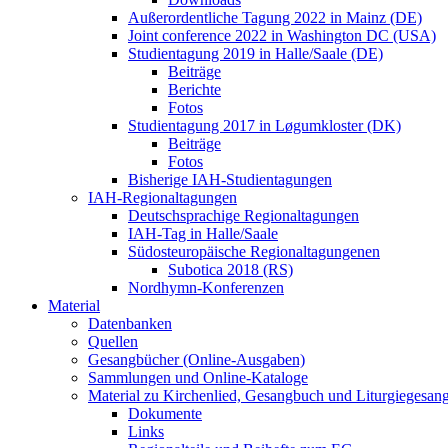
Außerordentliche Tagung 2022 in Mainz (DE)
Joint conference 2022 in Washington DC (USA)
Studientagung 2019 in Halle/Saale (DE)
Beiträge
Berichte
Fotos
Studientagung 2017 in Løgumkloster (DK)
Beiträge
Fotos
Bisherige IAH-Studientagungen
IAH-Regionaltagungen
Deutschsprachige Regionaltagungen
IAH-Tag in Halle/Saale
Südosteuropäische Regionaltagungenen
Subotica 2018 (RS)
Nordhymn-Konferenzen
Material
Datenbanken
Quellen
Gesangbücher (Online-Ausgaben)
Sammlungen und Online-Kataloge
Material zu Kirchenlied, Gesangbuch und Liturgiegesan
Dokumente
Links