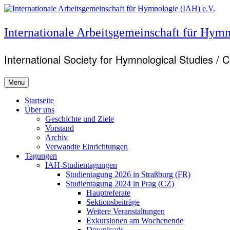
Skip
to
content
Internationale Arbeitsgemeinschaft für Hymn
International Society for Hymnological Studies / 
Menu
Primary
Startseite
Über uns
menu
Geschichte und Ziele
Vorstand
Archiv
Verwandte Einrichtungen
Tagungen
IAH-Studientagungen
Studientagung 2026 in Straßburg (FR)
Studientagung 2024 in Prag (CZ)
Hauptreferate
Sektionsbeiträge
Weitere Veranstaltungen
Exkursionen am Wochenende
Downloads