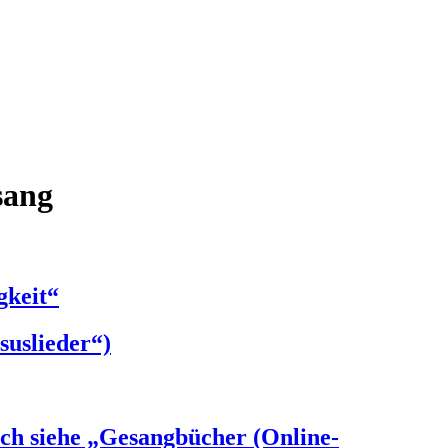
sang
gkeit“
suslieder“)
ch siehe „Gesangbücher (Online-