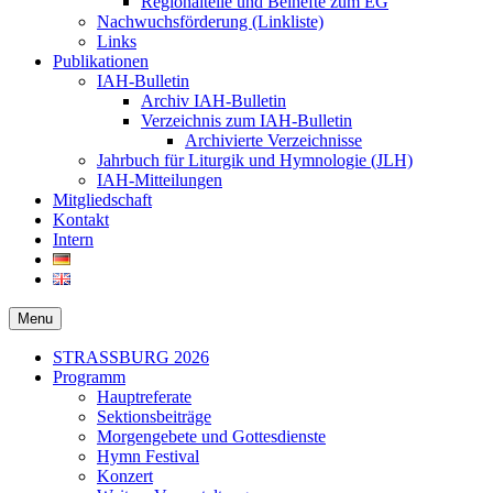
Regionalteile und Beihefte zum EG
Nachwuchsförderung (Linkliste)
Links
Publikationen
IAH-Bulletin
Archiv IAH-Bulletin
Verzeichnis zum IAH-Bulletin
Archivierte Verzeichnisse
Jahrbuch für Liturgik und Hymnologie (JLH)
IAH-Mitteilungen
Mitgliedschaft
Kontakt
Intern
Menu
Secondary
STRASSBURG 2026
Programm
menu
Hauptreferate
Sektionsbeiträge
Morgengebete und Gottesdienste
Hymn Festival
Konzert